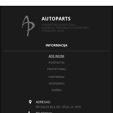
AUTOPARTS
VAKARIETIŠKŲ SUNKVEŽINIŲ,
AUTOBUSŲ, PRIEKABŲ IR PUSPRIEKABIŲ
ATSARGINĖS DALYS
INFORMACIJA
APIE ĮMONĘ
KONTAKTAI
PRISTATYMAS
PARTNERIAI
MOKĖJIMAS
DARBAI
ADRESAS:
NĪCGALES IELA 53C, RĪGA, LV-1035