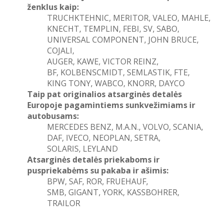
ženklus kaip:
TRUCHKTEHNIC, MERITOR, VALEO,
MAHLE,
KNECHT, TEMPLIN, FEBI, SV, SABO,
UNIVERSAL COMPONENT, JOHN BRUCE,
COJALI,
AUGER, KAWE, VICTOR REINZ,
BF, KOLBENSCMIDT, SEMLASTIK, FTE,
KING TONY, WABCO, KNORR, DAYCO
Taip pat originalios atsarginės detalės
Europoje pagamintiems sunkvežimiams ir
autobusams:
MERCEDES BENZ, M.A.N., VOLVO, SCANIA,
DAF, IVECO, NEOPLAN, SETRA,
SOLARIS, LEYLAND
Atsarginės detalės priekaboms ir
puspriekabėms su pakaba ir ašimis:
BPW, SAF, ROR, FRUEHAUF,
SMB, GIGANT, YORK, KASSBOHRER,
TRAILOR