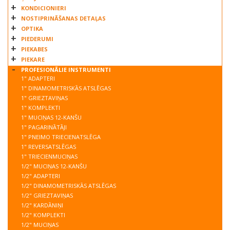
KONDICIONIERI
NOSTIPRINĀŠANAS DETAĻAS
OPTIKA
PIEDERUMI
PIEKABES
PIEKARE
PROFESIONĀLIE INSTRUMENTI
1" ADAPTERI
1" DINAMOMETRISKĀS ATSLĒGAS
1" GRIEZTAVIŅAS
1" KOMPLEKTI
1" MUCIŅAS 12-KANŠU
1" PAGARINĀTĀJI
1" PNEIMO TRIECIENATSLĒGA
1" REVERSATSLĒGAS
1" TRIECIENMUCIŅAS
1/2" MUCIŅAS 12-KANŠU
1/2" ADAPTERI
1/2" DINAMOMETRISKĀS ATSLĒGAS
1/2" GRIEZTAVIŅAS
1/2" KARDĀNIŅI
1/2" KOMPLEKTI
1/2" MUCIŅAS