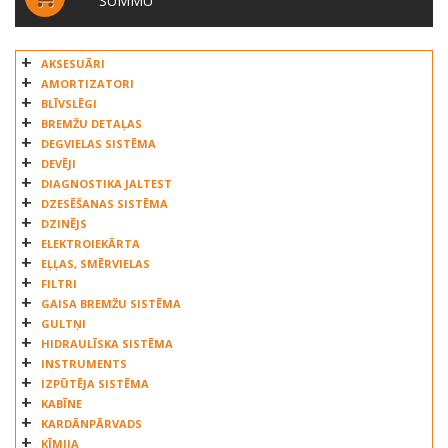
SUMMU
AKSESUĀRI
AMORTIZATORI
BLĪVSLĒGI
BREMŽU DETAĻAS
DEGVIELAS SISTĒMA
DEVĒJI
DIAGNOSTIKA JALTEST
DZESĒŠANAS SISTĒMA
DZINĒJS
ELEKTROIEKĀRTA
EĻĻAS, SMĒRVIELAS
FILTRI
GAISA BREMŽU SISTĒMA
GULTŅI
HIDRAULĪSKA SISTĒMA
INSTRUMENTS
IZPŪTĒJA SISTĒMA
KABĪNE
KARDĀNPĀRVADS
ĶĪMIJA