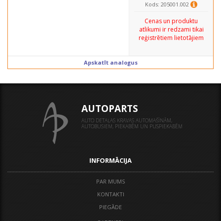
Kods: 205001.002
Cenas un produktu
atlikumi ir redzami tikai
reģistrētiem lietotājiem
Apskatīt analogus
AUTOPARTS
AUTO DETAĻAS KRAVAS AUTOMAŠĪNĀM,
AUTOBUSIEM, PIEKABĒM UN PUSPIEKABĒM
INFORMĀCIJA
PAR MUMS
KONTAKTI
PIEGĀDE