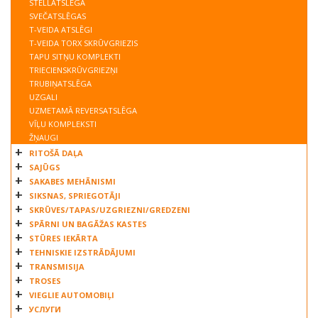
STELLATSLĒGA
SVEČATSLĒGAS
T-VEIDA ATSLĒGI
T-VEIDA TORX SKRŪVGRIEZIS
TAPU SITŅU KOMPLEKTI
TRIECIENSKRŪVGRIEZŅI
TRUBIŅATSLĒGA
UZGALI
UZMETAMĀ REVERSATSLĒGA
VĪĻU KOMPLEKSTI
ŽŅAUGI
RITOŠĀ DAĻA
SAJŪGS
SAKABES MEHĀNISMI
SIKSNAS, SPRIEGOTĀJI
SKRŪVES/TAPAS/UZGRIEZNI/GREDZENI
SPĀRNI UN BAGĀŽAS KASTES
STŪRES IEKĀRTA
TEHNISKIE IZSTRĀDĀJUMI
TRANSMISIJA
TROSES
VIEGLIE AUTOMOBIĻI
УСЛУГИ