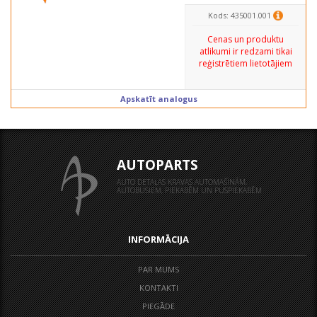
Kods: 435001.001
Cenas un produktu
atlikumi ir redzami tikai
reģistrētiem lietotājiem
Apskatīt analogus
AUTOPARTS
AUTO DETAĻAS KRAVAS AUTOMAŠĪNĀM,
AUTOBUSIEM, PIEKABĒM UN PUSPIEKABĒM
INFORMĀCIJA
PAR MUMS
KONTAKTI
PIEGĀDE