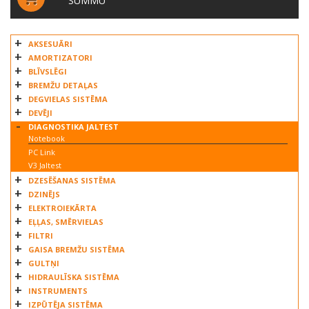
SUMMU
AKSESUĀRI
AMORTIZATORI
BLĪVSLĒGI
BREMŽU DETAĻAS
DEGVIELAS SISTĒMA
DEVĒJI
DIAGNOSTIKA JALTEST
Notebook
PC Link
V3 Jaltest
DZESĒŠANAS SISTĒMA
DZINĒJS
ELEKTROIEKĀRTA
EĻĻAS, SMĒRVIELAS
FILTRI
GAISA BREMŽU SISTĒMA
GULTŅI
HIDRAULĪSKA SISTĒMA
INSTRUMENTS
IZPŪTĒJA SISTĒMA