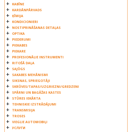
KABĪNE
KARDĀNPĀRVADS
ĶĪMIJA
KONDICIONIERI
NOSTIPRINĀŠANAS DETAĻAS
OPTIKA
PIEDERUMI
PIEKABES
PIEKARE
PROFESIONĀLIE INSTRUMENTI
RITOŠĀ DAĻA
SAJŪGS
SAKABES MEHĀNISMI
SIKSNAS, SPRIEGOTĀJI
SKRŪVES/TAPAS/UZGRIEZNI/GREDZENI
SPĀRNI UN BAGĀŽAS KASTES
STŪRES IEKĀRTA
TEHNISKIE IZSTRĀDĀJUMI
TRANSMISIJA
TROSES
VIEGLIE AUTOMOBIĻI
УСЛУГИ