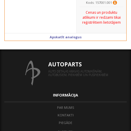
Kods: 157001.001
Cenas un produktu
atlikumi ir redzami tikai
reģistrētiem lietotājiem
Apskatīt analogus
AUTOPARTS
AUTO DETAĻAS KRAVAS AUTOMAŠĪNĀM,
AUTOBUSIEM, PIEKABĒM UN PUSPIEKABĒM
INFORMĀCIJA
PAR MUMS
KONTAKTI
PIEGĀDE