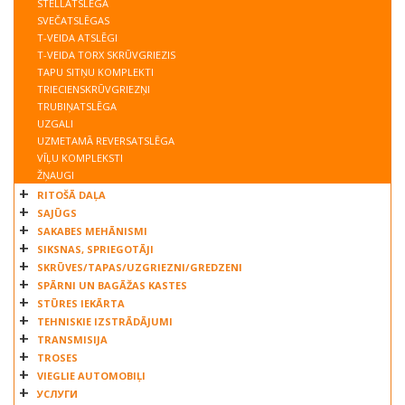
STELLATSLĒGA
SVEČATSLĒGAS
T-VEIDA ATSLĒGI
T-VEIDA TORX SKRŪVGRIEZIS
TAPU SITŅU KOMPLEKTI
TRIECIENSKRŪVGRIEZŅI
TRUBIŅATSLĒGA
UZGALI
UZMETAMĀ REVERSATSLĒGA
VĪĻU KOMPLEKSTI
ŽŅAUGI
RITOŠĀ DAĻA
SAJŪGS
SAKABES MEHĀNISMI
SIKSNAS, SPRIEGOTĀJI
SKRŪVES/TAPAS/UZGRIEZNI/GREDZENI
SPĀRNI UN BAGĀŽAS KASTES
STŪRES IEKĀRTA
TEHNISKIE IZSTRĀDĀJUMI
TRANSMISIJA
TROSES
VIEGLIE AUTOMOBIĻI
УСЛУГИ