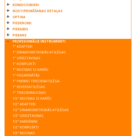
KONDICIONIERI
NOSTIPRINĀŠANAS DETAĻAS
OPTIKA
PIEDERUMI
PIEKABES
PIEKARE
PROFESIONĀLIE INSTRUMENTI
1" ADAPTERI
1" DINAMOMETRISKĀS ATSLĒGAS
1" GRIEZTAVIŅAS
1" KOMPLEKTI
1" MUCIŅAS 12-KANŠU
1" PAGARINĀTĀJI
1" PNEIMO TRIECIENATSLĒGA
1" REVERSATSLĒGAS
1" TRIECIENMUCIŅAS
1/2" MUCIŅAS 12-KANŠU
1/2" ADAPTERI
1/2" DINAMOMETRISKĀS ATSLĒGAS
1/2" GRIEZTAVIŅAS
1/2" KARDĀNIŅI
1/2" KOMPLEKTI
1/2" MUCIŅAS