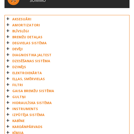
SUMMU
AKSESUĀRI
AMORTIZATORI
BLĪVSLĒGI
BREMŽU DETAĻAS
DEGVIELAS SISTĒMA
DEVĒJI
DIAGNOSTIKA JALTEST
DZESĒŠANAS SISTĒMA
DZINĒJS
ELEKTROIEKĀRTA
EĻĻAS, SMĒRVIELAS
FILTRI
GAISA BREMŽU SISTĒMA
GULTŅI
HIDRAULĪSKA SISTĒMA
INSTRUMENTS
IZPŪTĒJA SISTĒMA
KABĪNE
KARDĀNPĀRVADS
ĶĪMIJA