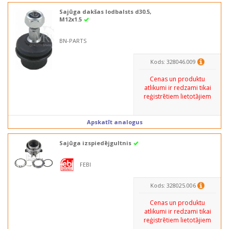
Sajūga dakšas lodbalsts d30.5,
M12x1.5
BN-PARTS
Kods: 328046.009
Cenas un produktu
atlikumi ir redzami tikai
reģistrētiem lietotājiem
Apskatīt analogus
Sajūga izspiedējgultnis
FEBI
Kods: 328025.006
Cenas un produktu
atlikumi ir redzami tikai
reģistrētiem lietotājiem