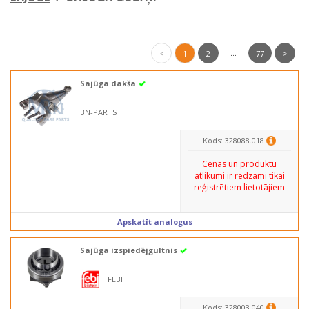
...
<
1
2
77
>
Sajūga dakša
BN-PARTS
Kods: 328088.018
Cenas un produktu
atlikumi ir redzami tikai
reģistrētiem lietotājiem
Apskatīt analogus
Sajūga izspiedējgultnis
FEBI
Kods: 328003.040