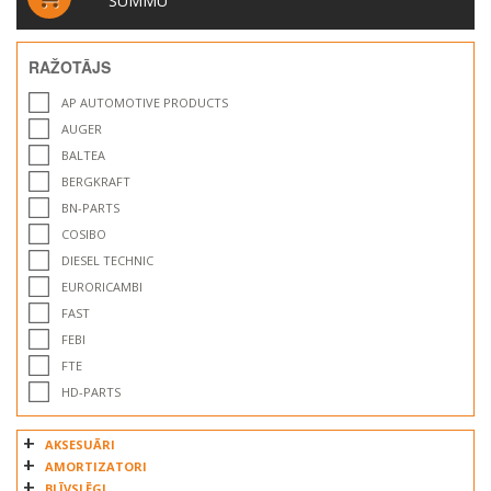
SUMMU
RAŽOTĀJS
AP AUTOMOTIVE PRODUCTS
AUGER
BALTEA
BERGKRAFT
BN-PARTS
COSIBO
DIESEL TECHNIC
EURORICAMBI
FAST
FEBI
FTE
HD-PARTS
INA
AKSESUĀRI
IVECO
AMORTIZATORI
KAWE
BLĪVSLĒGI