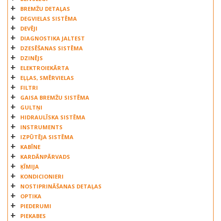
KMTECHNIC
BREMŽU DETAĻAS
LIPE CLUTCH
DEGVIELAS SISTĒMA
LUK
DEVĒJI
DIAGNOSTIKA JALTEST
MAN
DZESĒŠANAS SISTĒMA
MEGA
DZINĒJS
MERCEDES
ELEKTROIEKĀRTA
NWO ROLAMENTOS
EĻĻAS, SMĒRVIELAS
PRASZKA
FILTRI
GAISA BREMŽU SISTĒMA
PROFILINE
GULTŅI
SACHS
HIDRAULĪSKA SISTĒMA
SAMPA
INSTRUMENTS
SCANIA
IZPŪTĒJA SISTĒMA
SEMLASTIK
KABĪNE
KARDĀNPĀRVADS
SLP
ĶĪMIJA
TEMPLIN
KONDICIONIERI
TERRAMAR
NOSTIPRINĀŠANAS DETAĻAS
TRUCK TEQ
OPTIKA
TRUCKTEC
PIEDERUMI
PIEKABES
UYGUR OTOMOTIV