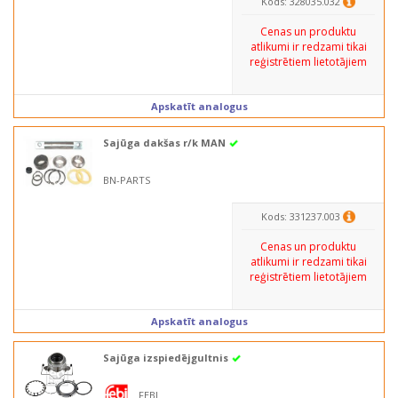
Kods: 328035.032
Cenas un produktu
atlikumi ir redzami tikai
reģistrētiem lietotājiem
Apskatīt analogus
Sajūga dakšas r/k MAN
BN-PARTS
Kods: 331237.003
Cenas un produktu
atlikumi ir redzami tikai
reģistrētiem lietotājiem
Apskatīt analogus
Sajūga izspiedējgultnis
FEBI