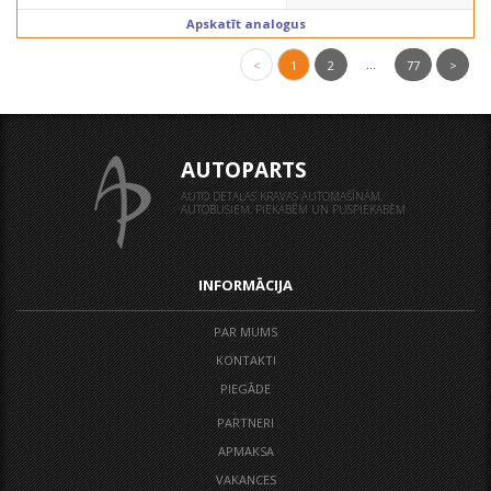
Apskatīt analogus
...
<
1
2
77
>
AUTOPARTS
AUTO DETAĻAS KRAVAS AUTOMAŠĪNĀM,
AUTOBUSIEM, PIEKABĒM UN PUSPIEKABĒM
INFORMĀCIJA
PAR MUMS
KONTAKTI
PIEGĀDE
PARTNERI
APMAKSA
VAKANCES