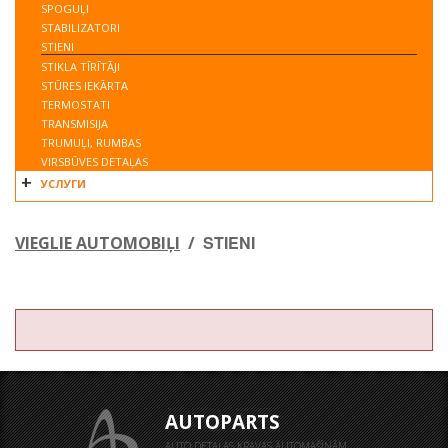
SPOGUĻI
STABILIZATORI
STIENI
STIKLA TĪRĪTĀJI
STŪRES IEKĀRTA
TERMOSTATI
TRANSMISIJA
TRUMUĻI, RUMBAS
VIRSBŪVES DETAĻAS
УСЛУГИ
STIENI
VIEGLIE AUTOMOBIĻI
/
AUTOPARTS
AUTO DETAĻAS KRAVAS AUTOMAŠĪNĀM,