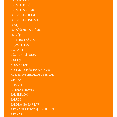
BREMŽU DISKI
BREMŽU KLUČI
BREMŽU SISTĒMA
DEGVIELAS FILTRI
DEGVIELAS SISTĒMA
DEVĒJI
DZESĒŠANAS SISTĒMA
DZINĒJS
ELEKTROIEKĀRTA
EĻĻAS FILTRS
GAISA FILTRI
GĀZES APRĪKOJUMS
GULTŅI
KLUSINĀTĀJS
KONDICIONĒŠANAS SISTĒMA
KVĒLES SVECES/AIZDEDZES/VADI
OPTIKA
PIEKARE
RITEŅU SKRŪVES
SAILENBLOKI
SAJŪGS
SALONA GAISA FILTRI
SIKSNA SPRIEGOTĀJI UN RULLĪŠI
SIKSNAS