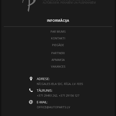
AUTOBUSIEM, PIEKABĒM UN PUSPIEKABĒM
INFORMĀCIJA
PAR MUMS
KONTAKTI
PIEGĀDE
PARTNERI
APMAKSA
VAKANCES
ADRESE:
NĪCGALES IELA 53C, RĪGA, LV-1035
TĀLRUNIS:
+371 29493 262, +371 29156 127
E-MAIL:
OFFICE@AUTOPARTS.LV