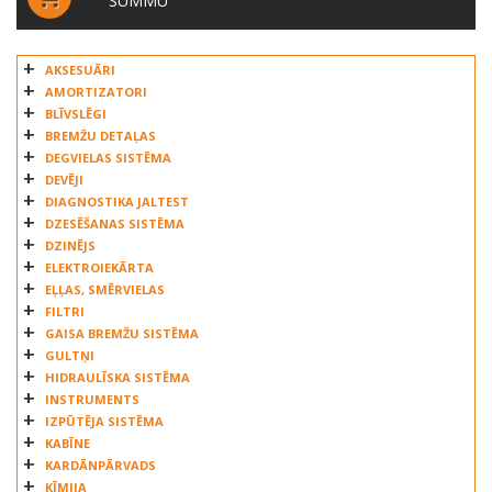
SUMMU
AKSESUĀRI
AMORTIZATORI
BLĪVSLĒGI
BREMŽU DETAĻAS
DEGVIELAS SISTĒMA
DEVĒJI
DIAGNOSTIKA JALTEST
DZESĒŠANAS SISTĒMA
DZINĒJS
ELEKTROIEKĀRTA
EĻĻAS, SMĒRVIELAS
FILTRI
GAISA BREMŽU SISTĒMA
GULTŅI
HIDRAULĪSKA SISTĒMA
INSTRUMENTS
IZPŪTĒJA SISTĒMA
KABĪNE
KARDĀNPĀRVADS
ĶĪMIJA