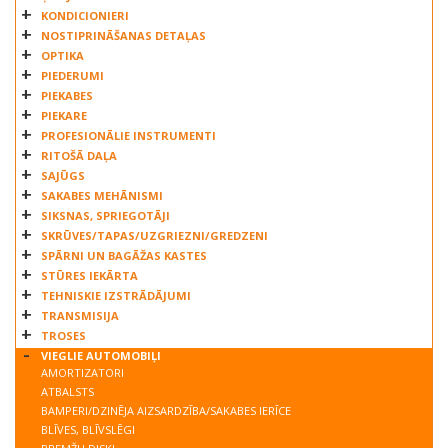
KONDICIONIERI
NOSTIPRINĀŠANAS DETAĻAS
OPTIKA
PIEDERUMI
PIEKABES
PIEKARE
PROFESIONĀLIE INSTRUMENTI
RITOŠĀ DAĻA
SAJŪGS
SAKABES MEHĀNISMI
SIKSNAS, SPRIEGOTĀJI
SKRŪVES/TAPAS/UZGRIEZNI/GREDZENI
SPĀRNI UN BAGĀŽAS KASTES
STŪRES IEKĀRTA
TEHNISKIE IZSTRĀDĀJUMI
TRANSMISIJA
TROSES
VIEGLIE AUTOMOBIĻI
AMORTIZATORI
ATBALSTS
BAMPERI/DZINĒJA AIZSARDZĪBA/SAKABES IERĪCE
BLĪVES, BLĪVSLĒGI