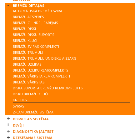
BREMŽU DETAĻAS
AUTOMĀTISKA BREMŽU SVIRA
BREMŽU ATSPERES
BREMŽU CILINDRI, PĀRĒJAIS
BREMŽU DISKI
BREMŽU DISKU SUPORTS
BREMŽU KLUČI
BREMŽU SVIRAS KOMPLEKTI
BREMŽU TRUMUĻI
BREMŽU TRUMUĻU UN DISKU AIZSARGI
BREMŽU UZLIKAS
BREMŽU UZLIKU REMKOMPLEKTS
BREMŽU VĀRPSTA REMKOMPLEKTI
BREMŽU VĀRPSTAS
DISKA SUPORTA BREMŽU REMKOMPLEKTS
DISKU BREMŽU KLUČI
KNIEDES
SVIRAS
Z-CAM BREMŽU SISTĒMA
DEGVIELAS SISTĒMA
DEVĒJI
DIAGNOSTIKA JALTEST
DZESĒŠANAS SISTĒMA