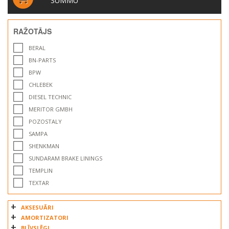
SUMMU
RAŽOTĀJS
BERAL
BN-PARTS
BPW
CHLEBEK
DIESEL TECHNIC
MERITOR GMBH
POZOSTALY
SAMPA
SHENKMAN
SUNDARAM BRAKE LININGS
TEMPLIN
TEXTAR
UNIVERSAL COMPONENTS UK LTD
AKSESUĀRI
WINKLER
AMORTIZATORI
BLĪVSLĒGI