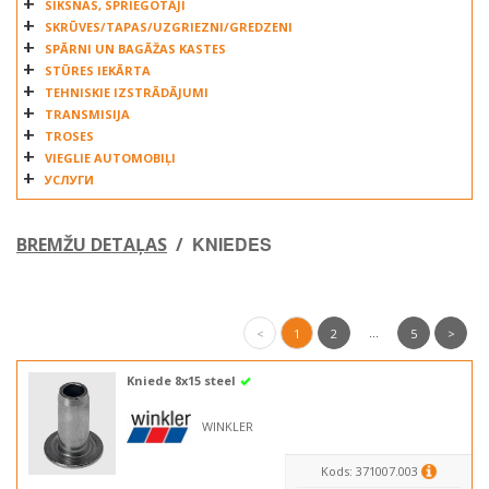
SIKSNAS, SPRIEGOTĀJI
SKRŪVES/TAPAS/UZGRIEZNI/GREDZENI
SPĀRNI UN BAGĀŽAS KASTES
STŪRES IEKĀRTA
TEHNISKIE IZSTRĀDĀJUMI
TRANSMISIJA
TROSES
VIEGLIE AUTOMOBIĻI
УСЛУГИ
KNIEDES
BREMŽU DETAĻAS
/
...
<
1
2
5
>
Kniede 8x15 steel
WINKLER
Kods: 371007.003