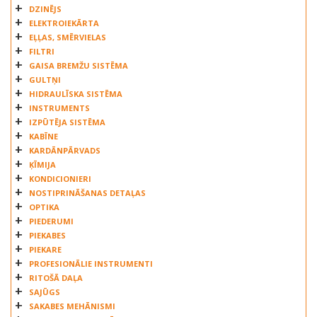
DZINĒJS
ELEKTROIEKĀRTA
EĻĻAS, SMĒRVIELAS
FILTRI
GAISA BREMŽU SISTĒMA
GULTŅI
HIDRAULĪSKA SISTĒMA
INSTRUMENTS
IZPŪTĒJA SISTĒMA
KABĪNE
KARDĀNPĀRVADS
ĶĪMIJA
KONDICIONIERI
NOSTIPRINĀŠANAS DETAĻAS
OPTIKA
PIEDERUMI
PIEKABES
PIEKARE
PROFESIONĀLIE INSTRUMENTI
RITOŠĀ DAĻA
SAJŪGS
SAKABES MEHĀNISMI