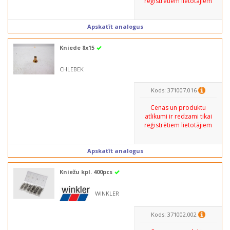
reģistrētiem lietotājiem
Apskatīt analogus
Kniede 8x15
CHLEBEK
Kods: 371007.016
Cenas un produktu
atlikumi ir redzami tikai
reģistrētiem lietotājiem
Apskatīt analogus
Kniežu kpl. 400pcs
WINKLER
Kods: 371002.002