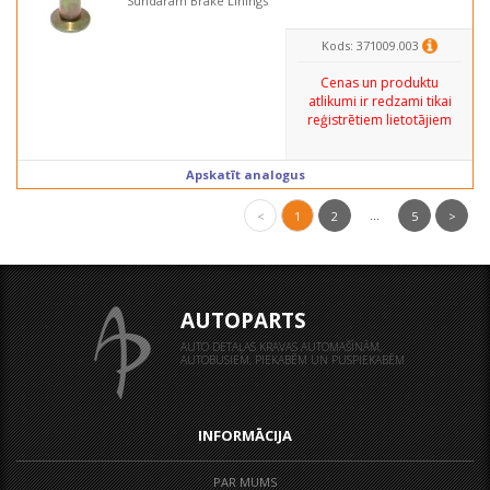
Sundaram Brake Linings
Kods: 371009.003
Cenas un produktu
atlikumi ir redzami tikai
reģistrētiem lietotājiem
Apskatīt analogus
...
<
1
2
5
>
AUTOPARTS
AUTO DETAĻAS KRAVAS AUTOMAŠĪNĀM,
AUTOBUSIEM, PIEKABĒM UN PUSPIEKABĒM
INFORMĀCIJA
PAR MUMS