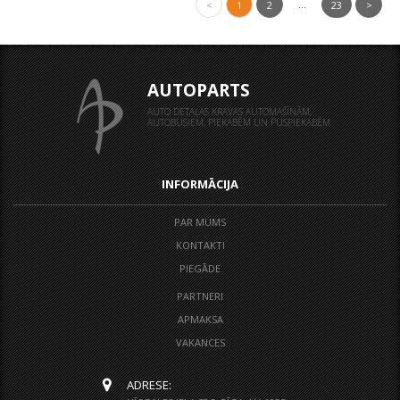
...
<
1
2
23
>
AUTOPARTS
AUTO DETAĻAS KRAVAS AUTOMAŠĪNĀM,
AUTOBUSIEM, PIEKABĒM UN PUSPIEKABĒM
INFORMĀCIJA
PAR MUMS
KONTAKTI
PIEGĀDE
PARTNERI
APMAKSA
VAKANCES
ADRESE: