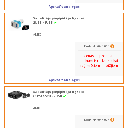
Apskatīt analogus
Sadalītājs piepīpētāja ligzdai
2USB +2USB
AMIO
Kods: 432045.015
Cenas un produktu
atlikumi ir redzami tikai
reģistrētiem lietotājiem
Apskatīt analogus
Sadalītājs piepīpētāja ligzdai
(3 rozetes) +2USB
AMIO
Kods: 432045.028