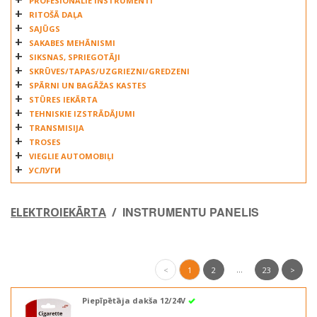
PROFESIONĀLIE INSTRUMENTI
RITOŠĀ DAĻA
SAJŪGS
SAKABES MEHĀNISMI
SIKSNAS, SPRIEGOTĀJI
SKRŪVES/TAPAS/UZGRIEZNI/GREDZENI
SPĀRNI UN BAGĀŽAS KASTES
STŪRES IEKĀRTA
TEHNISKIE IZSTRĀDĀJUMI
TRANSMISIJA
TROSES
VIEGLIE AUTOMOBIĻI
УСЛУГИ
INSTRUMENTU PANELIS
ELEKTROIEKĀRTA
/
...
<
1
2
23
>
Piepīpētāja dakša 12/24V