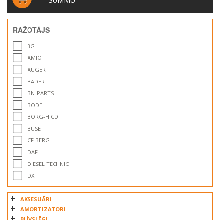
SUMMU
RAŽOTĀJS
3G
AMIO
AUGER
BADER
BN-PARTS
BODE
BORG-HICO
BUSE
CF BERG
DAF
DIESEL TECHNIC
DX
EBERSPACHER
AKSESUĀRI
ELFA
AMORTIZATORI
FABIO
BLĪVSLĒGI