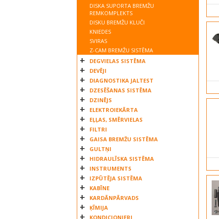
DISKA SUPORTA BREMŽU
UNIVERSAL COMPONENTS UK LTD
REMKOMPLEKTS
DISKU BREMŽU KLUČI
VEINARD
KNIEDES
VOLVO
SVIRAS
VW
Z-CAM BREMŽU SISTĒMA
WABCO
DEGVIELAS SISTĒMA
WINKLER
DEVĒJI
DIAGNOSTIKA JALTEST
ZF
DZESĒŠANAS SISTĒMA
DZINĒJS
ELEKTROIEKĀRTA
EĻĻAS, SMĒRVIELAS
FILTRI
GAISA BREMŽU SISTĒMA
GULTŅI
HIDRAULĪSKA SISTĒMA
INSTRUMENTS
IZPŪTĒJA SISTĒMA
KABĪNE
KARDĀNPĀRVADS
ĶĪMIJA
KONDICIONIERI