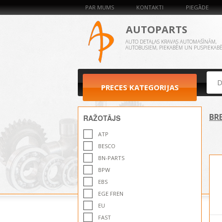
PAR MUMS
KONTAKTI
PIEGĀDE
AUTOPARTS
AUTO DETAĻAS KRAVAS AUTOMAŠĪNĀM,
AUTOBUSIEM, PIEKABĒM UN PUSPIEKAB
PRECES KATEGORIJAS
BR
RAŽOTĀJS
ATP
BESCO
BN-PARTS
BPW
EBS
EGE FREN
EU
FAST