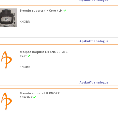
Bremžu suports ( + Core ) LH
KNORR
Apskatīt analogus
Maiņas korpuss LH KNORR SN6
19.5"
KNORR
Apskatīt analogus
Bremžu suports LH KNORR
SB7/SN7