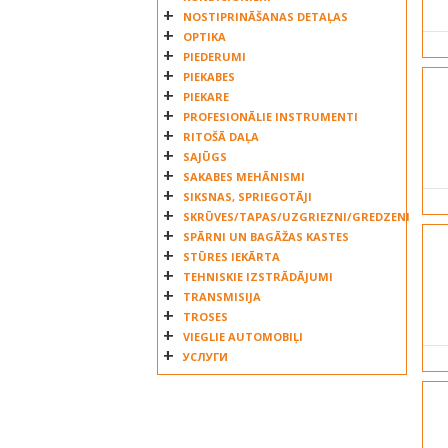
NOSTIPRINĀŠANAS DETAĻAS
OPTIKA
PIEDERUMI
PIEKABES
PIEKARE
PROFESIONĀLIE INSTRUMENTI
RITOŠĀ DAĻA
SAJŪGS
SAKABES MEHĀNISMI
SIKSNAS, SPRIEGOTĀJI
SKRŪVES/TAPAS/UZGRIEZNI/GREDZENI
SPĀRNI UN BAGĀŽAS KASTES
STŪRES IEKĀRTA
TEHNISKIE IZSTRĀDĀJUMI
TRANSMISIJA
TROSES
VIEGLIE AUTOMOBIĻI
УСЛУГИ