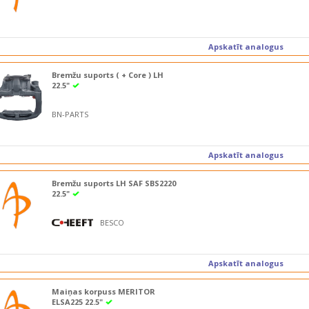
Apskatīt analogus
Bremžu suports ( + Core ) LH
22.5"
BN-PARTS
Apskatīt analogus
Bremžu suports LH SAF SBS2220
22.5"
BESCO
Apskatīt analogus
Maiņas korpuss MERITOR
ELSA225 22.5"