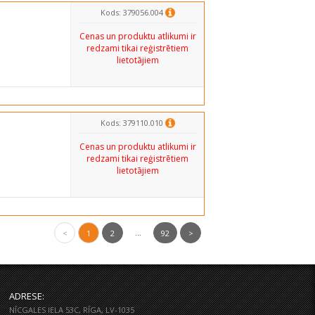
Kods: 379056.004
Cenas un produktu atlikumi ir
redzami tikai reģistrētiem
lietotājiem
Kods: 379110.010
Cenas un produktu atlikumi ir
redzami tikai reģistrētiem
lietotājiem
...
<
1
2
92
>
ADRESE:
NĪCGALES IELA 53C, RĪGA, LV-1035