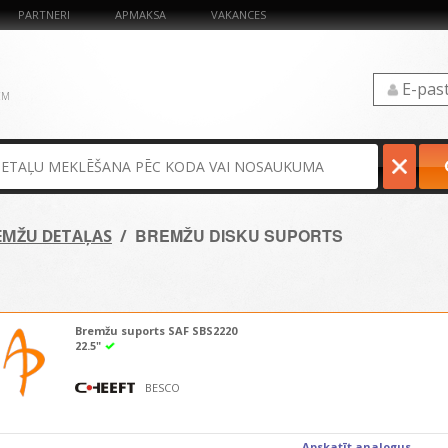
PARTNERI
APMAKSA
VAKANCES
ĒM
BREMŽU DISKU SUPORTS
EMŽU DETAĻAS
/
Bremžu suports SAF SBS2220
22.5"
BESCO
Apskatīt analogus