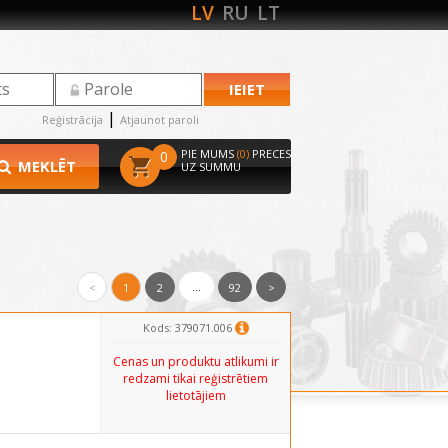
LV
RU
LT
|
Reģistrācija
Atjaunot paroli
PIE MUMS
(0)
PRECES
0
MEKLĒT
UZ SUMMU
...
<
1
2
92
>
Kods: 379071.006
Cenas un produktu atlikumi ir
redzami tikai reģistrētiem
lietotājiem