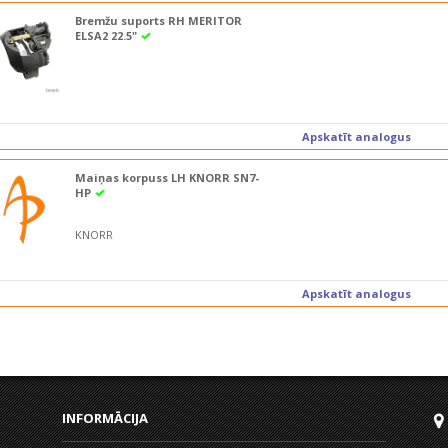
Bremžu suports RH MERITOR
ELSA2 22.5"
Apskatīt analogus
Maiņas korpuss LH KNORR SN7-
HP
KNORR
Apskatīt analogus
INFORMĀCIJA