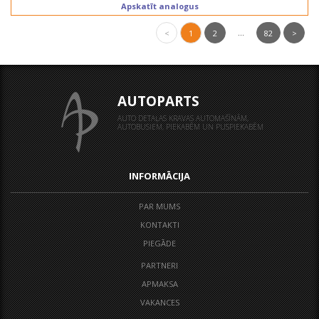
Apskatīt analogus
...
<
1
2
82
>
AUTOPARTS
AUTO DETAĻAS KRAVAS AUTOMAŠĪNĀM,
AUTOBUSIEM, PIEKABĒM UN PUSPIEKABĒM
INFORMĀCIJA
PAR MUMS
KONTAKTI
PIEGĀDE
PARTNERI
APMAKSA
VAKANCES