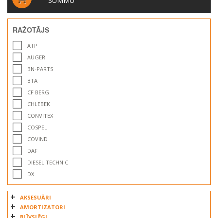
SUMMU
RAŽOTĀJS
ATP
AUGER
BN-PARTS
BTA
CF BERG
CHLEBEK
CONVITEX
COSPEL
COVIND
DAF
DIESEL TECHNIC
DX
DXR
AKSESUĀRI
EURONORD
AMORTIZATORI
FABIO
BLĪVSLĒGI