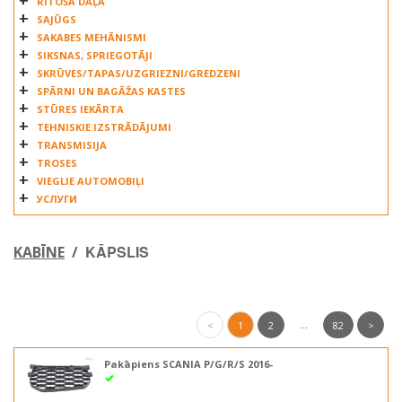
RITOŠĀ DAĻA
SAJŪGS
SAKABES MEHĀNISMI
SIKSNAS, SPRIEGOTĀJI
SKRŪVES/TAPAS/UZGRIEZNI/GREDZENI
SPĀRNI UN BAGĀŽAS KASTES
STŪRES IEKĀRTA
TEHNISKIE IZSTRĀDĀJUMI
TRANSMISIJA
TROSES
VIEGLIE AUTOMOBIĻI
УСЛУГИ
KĀPSLIS
KABĪNE
/
...
<
1
2
82
>
Pakāpiens SCANIA P/G/R/S 2016-