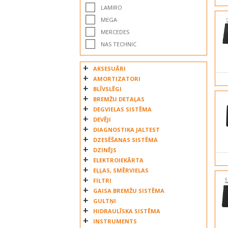
LAMIRO
MEGA
MERCEDES
NAS TECHNIC
PE AUTOMOTIVE
AKSESUĀRI
POZOSTALY
AMORTIZATORI
SAMPA
BLĪVSLĒGI
SCANIA
BREMŽU DETAĻAS
SCHMITZ
DEGVIELAS SISTĒMA
SCHMITZ CARGOBULL
DEVĒJI
DIAGNOSTIKA JALTEST
SERTPLAS
DZESĒŠANAS SISTĒMA
TANGDE
DZINĒJS
TEMPLIN
ELEKTROIEKĀRTA
UNIVERSAL COMPONENTS UK LTD
EĻĻAS, SMĒRVIELAS
VW
FILTRI
GAISA BREMŽU SISTĒMA
GULTŅI
HIDRAULĪSKA SISTĒMA
INSTRUMENTS