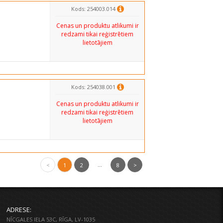
Kods: 254003.014
Cenas un produktu atlikumi ir
redzami tikai reģistrētiem
lietotājiem
Kods: 254038.001
Cenas un produktu atlikumi ir
redzami tikai reģistrētiem
lietotājiem
...
<
1
2
8
>
ADRESE:
NĪCGALES IELA 53C, RĪGA, LV-1035