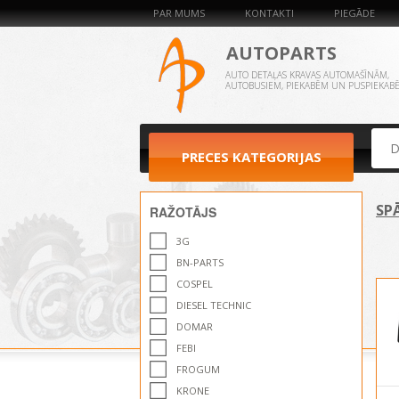
PAR MUMS
KONTAKTI
PIEGĀDE
AUTOPARTS
AUTO DETAĻAS KRAVAS AUTOMAŠĪNĀM,
AUTOBUSIEM, PIEKABĒM UN PUSPIEKAB
PRECES KATEGORIJAS
SP
RAŽOTĀJS
3G
BN-PARTS
COSPEL
DIESEL TECHNIC
DOMAR
FEBI
FROGUM
KRONE