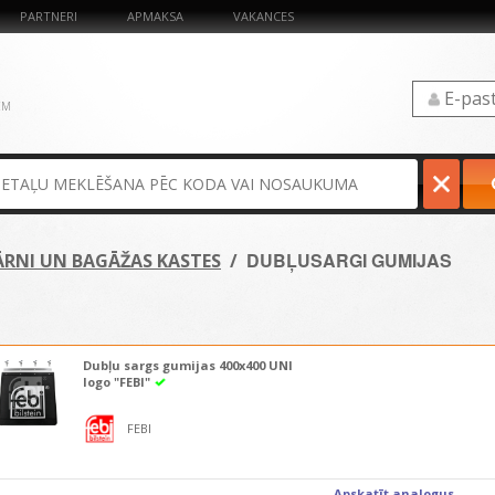
PARTNERI
APMAKSA
VAKANCES
ĒM
DUBĻUSARGI GUMIJAS
ĀRNI UN BAGĀŽAS KASTES
/
Dubļu sargs gumijas 400x400 UNI
logo "FEBI"
FEBI
Apskatīt analogus