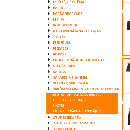
IZPŪTĒJA SISTĒMA
KABĪNE
KARDĀNPĀRVADS
ĶĪMIJA
KONDICIONIERI
NOSTIPRINĀŠANAS DETAĻAS
OPTIKA
PIEDERUMI
PIEKABES
PIEKARE
PROFESIONĀLIE INSTRUMENTI
RITOŠĀ DAĻA
SAJŪGS
SAKABES MEHĀNISMI
SIKSNAS, SPRIEGOTĀJI
SKRŪVES/TAPAS/UZGRIEZNI/GREDZENI
SPĀRNI UN BAGĀŽAS KASTES
DUBĻUSARGI GUMIJAS
KASTES
PIEKABES SPĀRNA STIPRINĀJUMS
STŪRES IEKĀRTA
TEHNISKIE IZSTRĀDĀJUMI
TRANSMISIJA