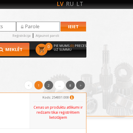
LV
RU
LT
|
Reģistrācija
Atjaunot paroli
PIE MUMS
(0)
PRECES
0
MEKLĒT
UZ SUMMU
...
<
1
2
8
>
Kods: 254001.008
Cenas un produktu atlikumi ir
redzami tikai reģistrētiem
lietotājiem