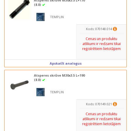
Atsperes skrūve M30x3.5 L=170
(8.8)
TEMPLIN
Kods: 070148.014
Cenas un produktu
atlikumi ir redzami tikai
reģistrētiem lietotājiem
Apskatīt analogus
Atsperes skrūve M30x3.5 L=190
(8.8)
TEMPLIN
Kods: 070149.021
Cenas un produktu
atlikumi ir redzami tikai
reģistrētiem lietotājiem