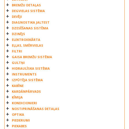
FEBI
BREMŽU DETAĻAS
FRANCE TAMBOUR
DEGVIELAS SISTĒMA
HOLGER
DEVĒJI
DIAGNOSTIKA JALTEST
IVECO
DZESĒŠANAS SISTĒMA
JASLOMET
DZINĒJS
LEMA
ELEKTROIEKĀRTA
MAJORSELL
EĻĻAS, SMĒRVIELAS
MAN
FILTRI
GAISA BREMŽU SISTĒMA
MEGA
GULTŅI
MERCEDES
HIDRAULĪSKA SISTĒMA
ONYARBI INDUSTRIAS
INSTRUMENTS
PE AUTOMOTIVE
IZPŪTĒJA SISTĒMA
PROD
KABĪNE
KARDĀNPĀRVADS
RENAULT
ĶĪMIJA
SAF
KONDICIONIERI
SAMPA
NOSTIPRINĀŠANAS DETAĻAS
SCANIA
OPTIKA
SEMLASTIK
PIEDERUMI
PIEKABES
SHENKMAN