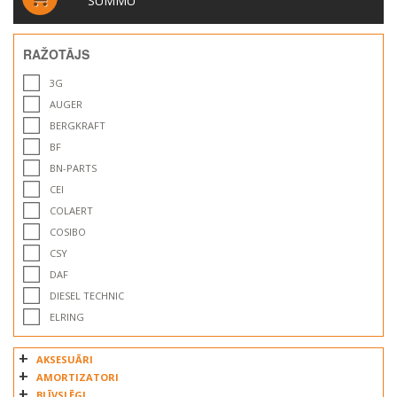
SUMMU
RAŽOTĀJS
3G
AUGER
BERGKRAFT
BF
BN-PARTS
CEI
COLAERT
COSIBO
CSY
DAF
DIESEL TECHNIC
ELRING
EU
AKSESUĀRI
EURORICAMBI
AMORTIZATORI
FABIO
BLĪVSLĒGI