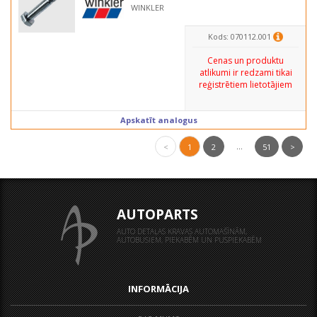
WINKLER
Kods: 070112.001
Cenas un produktu
atlikumi ir redzami tikai
reģistrētiem lietotājiem
Apskatīt analogus
...
<
1
2
51
>
AUTOPARTS
AUTO DETAĻAS KRAVAS AUTOMAŠĪNĀM,
AUTOBUSIEM, PIEKABĒM UN PUSPIEKABĒM
INFORMĀCIJA