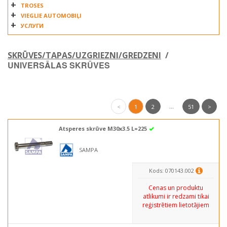
TROSES
VIEGLIE AUTOMOBIĻI
УСЛУГИ
SKRŪVES/TAPAS/UZGRIEZNI/GREDZENI
/
UNIVERSĀLAS SKRŪVES
...
<
1
2
51
>
Atsperes skrūve M30x3.5 L=225
SAMPA
Kods: 070143.002
Cenas un produktu
atlikumi ir redzami tikai
reģistrētiem lietotājiem