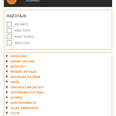
SUMMU
RAŽOTĀJS
BN-PARTS
KING TONY
KRAFT & DELE
SHIFTLOCK
AKSESUĀRI
AMORTIZATORI
BLĪVSLĒGI
BREMŽU DETAĻAS
DEGVIELAS SISTĒMA
DEVĒJI
DIAGNOSTIKA JALTEST
DZESĒŠANAS SISTĒMA
DZINĒJS
ELEKTROIEKĀRTA
EĻĻAS, SMĒRVIELAS
FILTRI