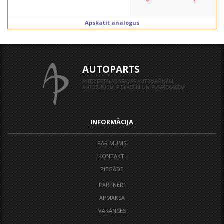
Apskatīt analogus
AUTOPARTS
AUTO DETAĻAS KRAVAS AUTOMAŠĪNĀM,
AUTOBUSIEM, PIEKABĒM UN PUSPIEKABĒM
INFORMĀCIJA
PAR MUMS
KONTAKTI
PIEGĀDE
PARTNERI
APMAKSA
VAKANCES