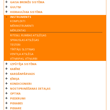
GAISA BREMŽU SISTĒMA
GULTŅI
HIDRAULĪSKA SISTĒMA
INSTRUMENTS
KOMPLEKTI
MĒRINSTRUMENTI
MĒRLENTAS
RITEŅU, RUMBAS ATSLĒGAS
SPRAUSLAS ATSLĒGAS
TESTERI
TĪRĪTĀJU SLOTIŅAS
VENTIĻA ATSLĒGA
VĪTŅRIPAS, VĪTŅURBI
IZPŪTĒJA SISTĒMA
KABĪNE
KARDĀNPĀRVADS
ĶĪMIJA
KONDICIONIERI
NOSTIPRINĀŠANAS DETAĻAS
OPTIKA
PIEDERUMI
PIEKABES
PIEKARE