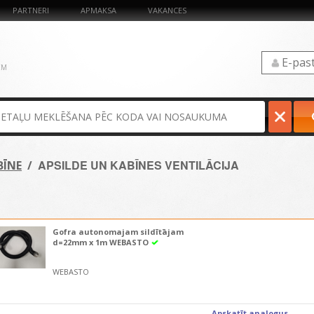
PARTNERI
APMAKSA
VAKANCES
ĒM
APSILDE UN KABĪNES VENTILĀCIJA
BĪNE
/
Gofra autonomajam sildītājam
d=22mm x 1m WEBASTO
WEBASTO
Apskatīt analogus