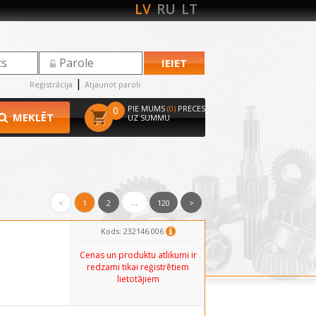
LV
RU
LT
|
Reģistrācija
Atjaunot paroli
PIE MUMS
(0)
PRECES
0
MEKLĒT
UZ SUMMU
...
<
1
2
120
>
Kods: 232146.006
Cenas un produktu atlikumi ir
redzami tikai reģistrētiem
lietotājiem