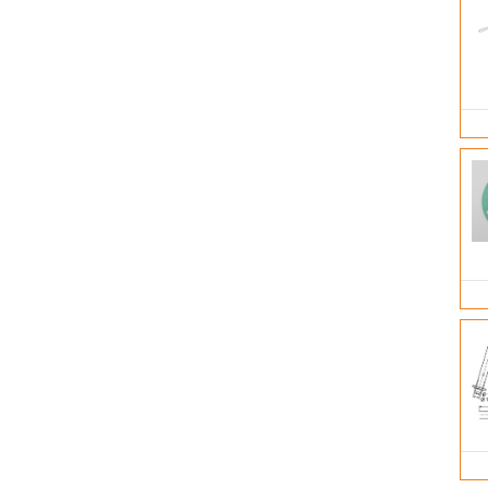
WEBASTO
WINKLER
WOLMOT
WOSIMAN
YEINTERNATIONAL
ШААЗ