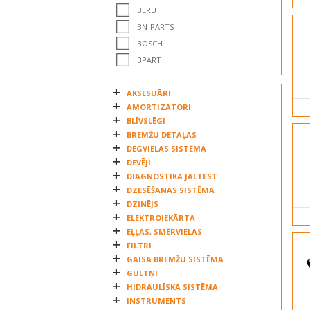
BERU
BN-PARTS
BOSCH
BPART
BURKERT
AKSESUĀRI
BURKET
AMORTIZATORI
BUSCHJOST
BLĪVSLĒGI
CARRIER
BREMŽU DETAĻAS
CBM
DEGVIELAS SISTĒMA
CGS - TE CONNECTIVITY
DEVĒJI
DIAGNOSTIKA JALTEST
DAF
DZESĒŠANAS SISTĒMA
DIESEL TECHNIC
DZINĒJS
DINEX
ELEKTROIEKĀRTA
DREIHA GMBH
EĻĻAS, SMĒRVIELAS
DX
FILTRI
GAISA BREMŽU SISTĒMA
EBERSPACHER
GULTŅI
EBM-PAPST
HIDRAULĪSKA SISTĒMA
EBMPAPST
INSTRUMENTS
EBMPAPST