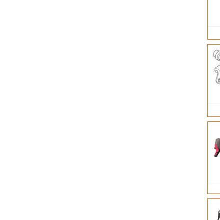
NISSENS
NORGREN
NRF
NRF POLAND
OPEL
PARKER RACOR
PIERBURG
PROFILINE
RENAULT
ROLLING
SAMPA
SCANIA
SEUFFER
SF FILTER
ŠKODA
SOLARIS
SOR
SORL
SPAL