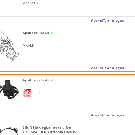
WEBASTO
Apskatīt analogus
Apsildes krāns
MAHLE
Apskatīt analogus
Apsildes vārsts
FEBI
Apskatīt analogus
Sildītāja degkameras blīve
EBERSPACHER Airtronik D4/D4S