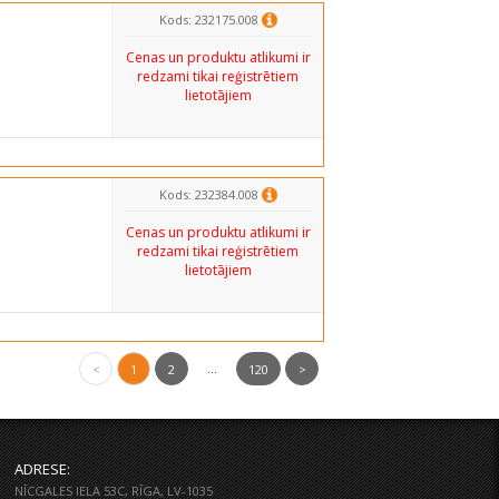
Kods: 232175.008
Cenas un produktu atlikumi ir
redzami tikai reģistrētiem
lietotājiem
Kods: 232384.008
Cenas un produktu atlikumi ir
redzami tikai reģistrētiem
lietotājiem
...
<
1
2
120
>
ADRESE:
NĪCGALES IELA 53C, RĪGA, LV-1035