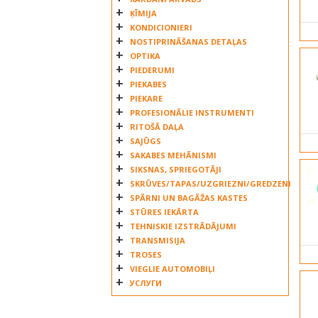
IVECO
ĶĪMIJA
JMANY
KONDICIONIERI
KAHVECI
NOSTIPRINĀŠANAS DETAĻAS
OPTIKA
KOLBENSCHMIDT
PIEDERUMI
KONVEKTA
PIEKABES
KORMAS
PIEKARE
LAMIRO
PROFESIONĀLIE INSTRUMENTI
LAND ROVER
RITOŠĀ DAĻA
SAJŪGS
LINNIG
SAKABES MEHĀNISMI
MAGNETI MARELLI
SIKSNAS, SPRIEGOTĀJI
MAHLE
SKRŪVES/TAPAS/UZGRIEZNI/GREDZENI
MAN
SPĀRNI UN BAGĀŽAS KASTES
MANN HUMMEL
STŪRES IEKĀRTA
TEHNISKIE IZSTRĀDĀJUMI
MARKET ISTANBUL
TRANSMISIJA
MARTEX
TROSES
MEGA
VIEGLIE AUTOMOBIĻI
MERCEDES
УСЛУГИ
METZGER
MTX