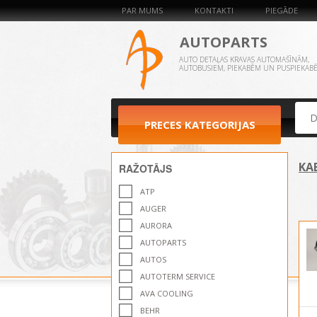
PAR MUMS
KONTAKTI
PIEGĀDE
AUTOPARTS
AUTO DETAĻAS KRAVAS AUTOMAŠĪNĀM,
AUTOBUSIEM, PIEKABĒM UN PUSPIEKAB
PRECES KATEGORIJAS
KA
RAŽOTĀJS
ATP
AUGER
AURORA
AUTOPARTS
AUTOS
AUTOTERM SERVICE
AVA COOLING
BEHR