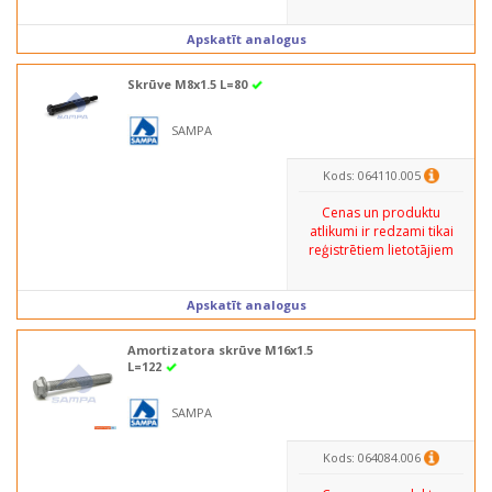
Apskatīt analogus
Skrūve M8x1.5 L=80
SAMPA
Kods: 064110.005
Cenas un produktu
atlikumi ir redzami tikai
reģistrētiem lietotājiem
Apskatīt analogus
Amortizatora skrūve M16x1.5
L=122
SAMPA
Kods: 064084.006