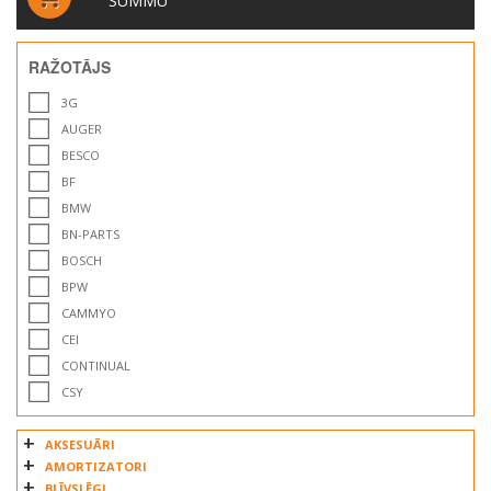
SUMMU
RAŽOTĀJS
3G
AUGER
BESCO
BF
BMW
BN-PARTS
BOSCH
BPW
CAMMYO
CEI
CONTINUAL
CSY
DAF
AKSESUĀRI
DELVE 2
AMORTIZATORI
DIESEL TECHNIC
BLĪVSLĒGI