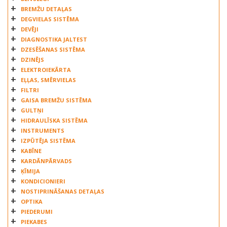
FAST
BREMŽU DETAĻAS
FEBEST
DEGVIELAS SISTĒMA
FEBI
DEVĒJI
DIAGNOSTIKA JALTEST
GHH
DZESĒŠANAS SISTĒMA
HOLGER
DZINĒJS
ILAWSKIE ZAKLADY
ELEKTROIEKĀRTA
IVECO
EĻĻAS, SMĒRVIELAS
JURATEK
FILTRI
GAISA BREMŽU SISTĒMA
MAN
GULTŅI
MANSONS
HIDRAULĪSKA SISTĒMA
MEGA
INSTRUMENTS
MERCEDES
IZPŪTĒJA SISTĒMA
PE AUTOMOTIVE
KABĪNE
KARDĀNPĀRVADS
PETERS
ĶĪMIJA
QUICK BRAKE
KONDICIONIERI
RABA
NOSTIPRINĀŠANAS DETAĻAS
RENAULT
OPTIKA
SAF
PIEDERUMI
PIEKABES
SAMPA