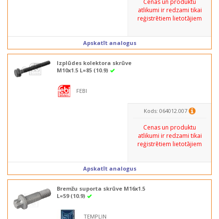
Cenas un produktu
atlikumi ir redzami tikai
reģistrētiem lietotājiem
Apskatīt analogus
Izplūdes kolektora skrūve
M10x1.5 L=85 (10.9)
FEBI
Kods: 064012.007
Cenas un produktu
atlikumi ir redzami tikai
reģistrētiem lietotājiem
Apskatīt analogus
Bremžu suporta skrūve M16x1.5
L=59 (10.9)
TEMPLIN