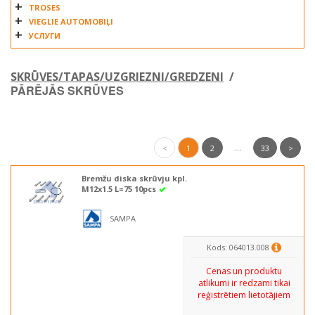
TROSES
VIEGLIE AUTOMOBIĻI
УСЛУГИ
SKRŪVES/TAPAS/UZGRIEZNI/GREDZENI
/
PĀRĒJĀS SKRŪVES
...
<
1
2
33
>
Bremžu diska skrūvju kpl.
M12x1.5 L=75 10pcs
SAMPA
Kods: 064013.008
Cenas un produktu
atlikumi ir redzami tikai
reģistrētiem lietotājiem