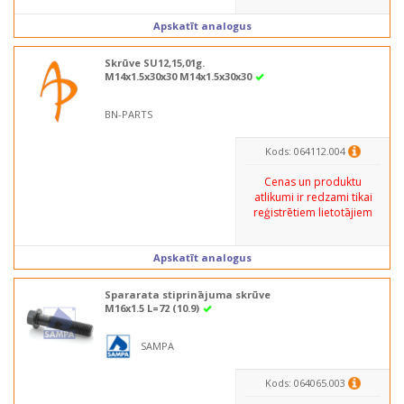
Apskatīt analogus
Skrūve SU12,15,01g.
M14x1.5x30x30 M14x1.5x30x30
BN-PARTS
Kods: 064112.004
Cenas un produktu
atlikumi ir redzami tikai
reģistrētiem lietotājiem
Apskatīt analogus
Spararata stiprinājuma skrūve
M16x1.5 L=72 (10.9)
SAMPA
Kods: 064065.003