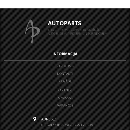
AUTOPARTS
AUTO DETAĻAS KRAVAS AUTOMAŠĪNĀM,
AUTOBUSIEM, PIEKABĒM UN PUSPIEKABĒM
INFORMĀCIJA
PAR MUMS
KONTAKTI
PIEGĀDE
PARTNERI
APMAKSA
VAKANCES
ADRESE:
NĪCGALES IELA 53C, RĪGA, LV-1035