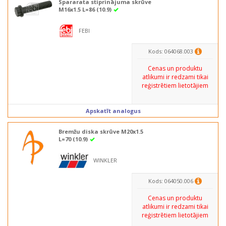
Spararata stiprinājuma skrūve
M16x1.5 L=86 (10.9)
FEBI
Kods: 064068.003
Cenas un produktu
atlikumi ir redzami tikai
reģistrētiem lietotājiem
Apskatīt analogus
Bremžu diska skrūve M20x1.5
L=70 (10.9)
WINKLER
Kods: 064050.006
Cenas un produktu
atlikumi ir redzami tikai
reģistrētiem lietotājiem