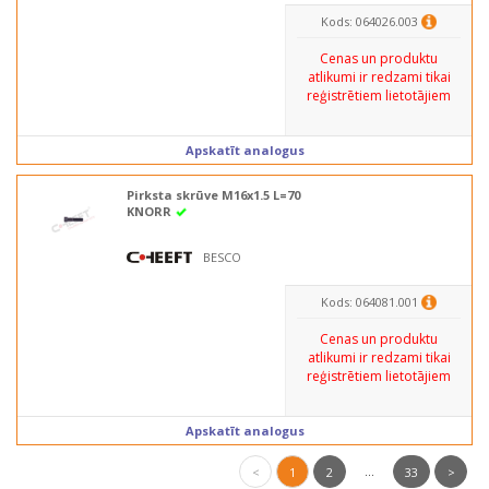
Kods: 064026.003
Cenas un produktu
atlikumi ir redzami tikai
reģistrētiem lietotājiem
Apskatīt analogus
Pirksta skrūve M16x1.5 L=70
KNORR
BESCO
Kods: 064081.001
Cenas un produktu
atlikumi ir redzami tikai
reģistrētiem lietotājiem
Apskatīt analogus
...
<
1
2
33
>