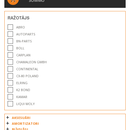
SUMMU
RAŽOTĀJS
ABRO
AUTOPARTS
BN-PARTS
BOLL
CARPLAN
CHAMALEON GMBH
CONTINENTAL
CX-80 POLAND
ELRING
K2 BOND
KAMAR
LIQUI MOLY
MANNOL
AKSESUĀRI
MOTIP DUPLI
AMORTIZATORI
PERMABOND
BLĪVSLĒGI