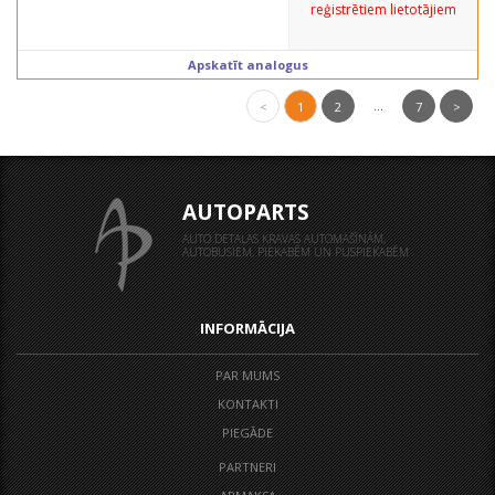
reģistrētiem lietotājiem
Apskatīt analogus
...
<
1
2
7
>
AUTOPARTS
AUTO DETAĻAS KRAVAS AUTOMAŠĪNĀM,
AUTOBUSIEM, PIEKABĒM UN PUSPIEKABĒM
INFORMĀCIJA
PAR MUMS
KONTAKTI
PIEGĀDE
PARTNERI