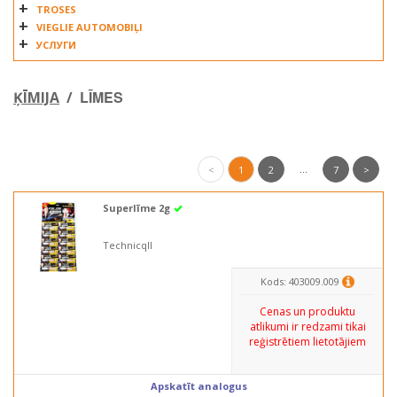
TROSES
VIEGLIE AUTOMOBIĻI
УСЛУГИ
LĪMES
ĶĪMIJA
/
...
<
1
2
7
>
Superlīme 2g
Technicqll
Kods: 403009.009
Cenas un produktu
atlikumi ir redzami tikai
reģistrētiem lietotājiem
Apskatīt analogus