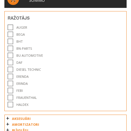
SUMMU
RAŽOTĀJS
AUGER
BEGA
BHT
BN-PARTS
BU AUTOMOTIVE
DAF
DIESEL TECHNIC
ERENDA
ERINDA
FEBI
FRAUENTHAL
HALDEX
HOBI
AKSESUĀRI
HT EUROPE
AMORTIZATORI
IVECO
BLĪVSLĒGI