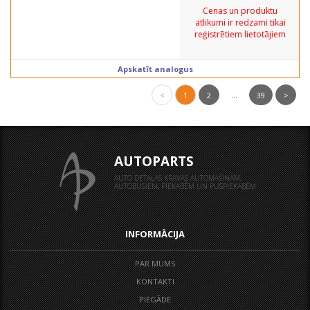
Cenas un produktu
atlikumi ir redzami tikai
reģistrētiem lietotājiem
Apskatīt analogus
...
<
1
2
39
>
AUTOPARTS
AUTO DETAĻAS KRAVAS AUTOMAŠĪNĀM,
AUTOBUSIEM, PIEKABĒM UN PUSPIEKABĒM
INFORMĀCIJA
PAR MUMS
KONTAKTI
PIEGĀDE