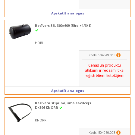
Apskatīt analogus
Resīvers 36L 300x609 (5hol=1/3/1)
HOBI
Kods: 504049.013
Cenas un produktu
atlikumi ir redzami tikai
reģistrētiem lietotājiem
Apskatīt analogus
Resīvera stiprinajuma savilcējs
D=396 KNORR
KNORR
Kods: 504060.003