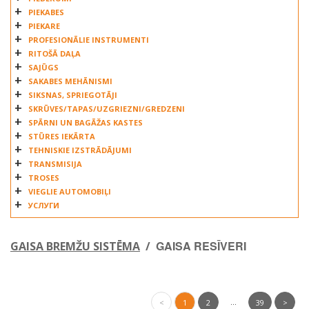
PIEKABES
PIEKARE
PROFESIONĀLIE INSTRUMENTI
RITOŠĀ DAĻA
SAJŪGS
SAKABES MEHĀNISMI
SIKSNAS, SPRIEGOTĀJI
SKRŪVES/TAPAS/UZGRIEZNI/GREDZENI
SPĀRNI UN BAGĀŽAS KASTES
STŪRES IEKĀRTA
TEHNISKIE IZSTRĀDĀJUMI
TRANSMISIJA
TROSES
VIEGLIE AUTOMOBIĻI
УСЛУГИ
GAISA RESĪVERI
GAISA BREMŽU SISTĒMA
/
...
<
1
2
39
>