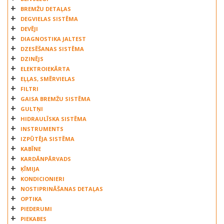
FEBI
BREMŽU DETAĻAS
FIAT
DEGVIELAS SISTĒMA
FORD
DEVĒJI
DIAGNOSTIKA JALTEST
GATES
DZESĒŠANAS SISTĒMA
HANS PRIES
DZINĒJS
HELLA
ELEKTROIEKĀRTA
HEPU
EĻĻAS, SMĒRVIELAS
HONDA
FILTRI
GAISA BREMŽU SISTĒMA
HYUNDAI
GULTŅI
IMPERGOM
HIDRAULĪSKA SISTĒMA
INA
INSTRUMENTS
IVECO
IZPŪTĒJA SISTĒMA
JEEP
KABĪNE
KARDĀNPĀRVADS
KIA ORIGINAL
ĶĪMIJA
LAND ROVER
KONDICIONIERI
MAHLE
NOSTIPRINĀŠANAS DETAĻAS
MAN
OPTIKA
MANN HUMMEL
PIEDERUMI
PIEKABES
MERCEDES