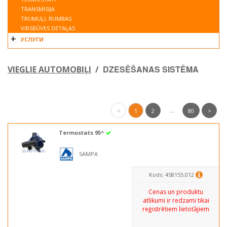
TRANSMISIJA
TRUMUĻI, RUMBAS
VIRSBŪVES DETAĻAS
УСЛУГИ
DZESĒŠANAS SISTĒMA
VIEGLIE AUTOMOBIĻI
/
...
<
1
2
80
>
Termostats 95^
SAMPA
Kods: 458155.012
Cenas un produktu
atlikumi ir redzami tikai
reģistrētiem lietotājiem