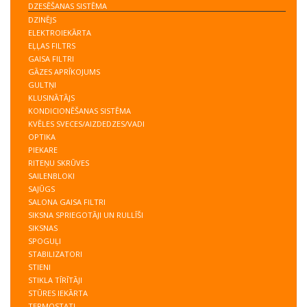
DZESĒŠANAS SISTĒMA
VERNET
DZINĒJS
VOLVO
ELEKTROIEKĀRTA
EĻĻAS FILTRS
VW
GAISA FILTRI
WAHLER
GĀZES APRĪKOJUMS
GULTŅI
KLUSINĀTĀJS
KONDICIONĒŠANAS SISTĒMA
KVĒLES SVECES/AIZDEDZES/VADI
OPTIKA
PIEKARE
RITEŅU SKRŪVES
SAILENBLOKI
SAJŪGS
SALONA GAISA FILTRI
SIKSNA SPRIEGOTĀJI UN RULLĪŠI
SIKSNAS
SPOGUĻI
STABILIZATORI
STIENI
STIKLA TĪRĪTĀJI
STŪRES IEKĀRTA
TERMOSTATI