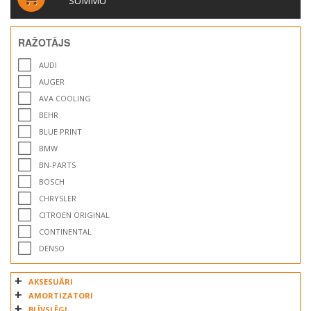
SUMMU
RAŽOTĀJS
AUDI
AUGER
AVA COOLING
BEHR
BLUE PRINT
BMW
BN-PARTS
BOSCH
CHRYSLER
CITROEN ORIGINAL
CONTINENTAL
DENSO
DIESEL SERVICE FTUH PAWEŁ PROTASIUK
AKSESUĀRI
ENISEY
AMORTIZATORI
FAST
BLĪVSLĒGI