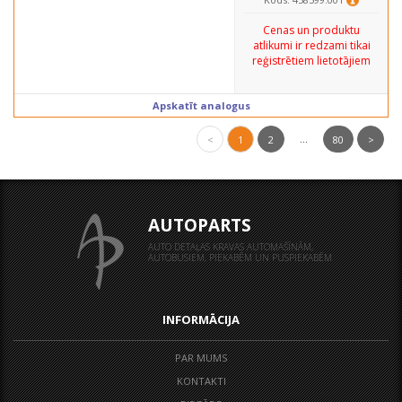
Cenas un produktu
atlikumi ir redzami tikai
reģistrētiem lietotājiem
Apskatīt analogus
...
<
1
2
80
>
AUTOPARTS
AUTO DETAĻAS KRAVAS AUTOMAŠĪNĀM,
AUTOBUSIEM, PIEKABĒM UN PUSPIEKABĒM
INFORMĀCIJA
PAR MUMS
KONTAKTI