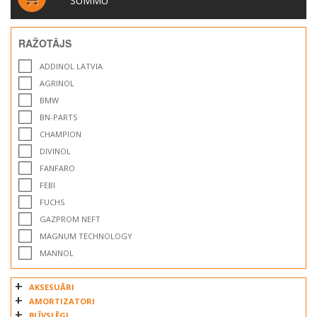
SUMMU
RAŽOTĀJS
ADDINOL LATVIA
AGRINOL
BMW
BN-PARTS
CHAMPION
DIVINOL
FANFARO
FEBI
FUCHS
GAZPROM NEFT
MAGNUM TECHNOLOGY
MANNOL
MAUZER
AKSESUĀRI
MERCEDES
AMORTIZATORI
OILRIGHT
BLĪVSLĒGI