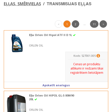
TRANSMISIJAS EĻĻAS
EĻĻAS, SMĒRVIELAS
/
...
<
1
2
11
>
Eļļa Orlen Oil Hipol ATF II D 1L
ORLEN OIL
Kods: 527001.005
Cenas un produktu
atlikumi ir redzami tikai
reģistrētiem lietotājiem
Apskatīt analogus
Eļļa Orlen Oil HIPOL GL-5 80W90
20L
ORLEN OIL