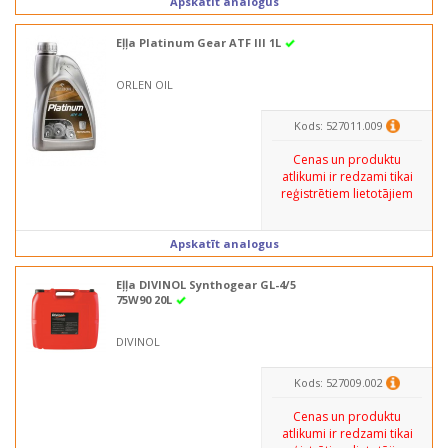
Apskatīt analogus
Eļļa Platinum Gear ATF III 1L
ORLEN OIL
Kods: 527011.009
Cenas un produktu
atlikumi ir redzami tikai
reģistrētiem lietotājiem
Apskatīt analogus
Eļļa DIVINOL Synthogear GL-4/5
75W90 20L
DIVINOL
Kods: 527009.002
Cenas un produktu
atlikumi ir redzami tikai