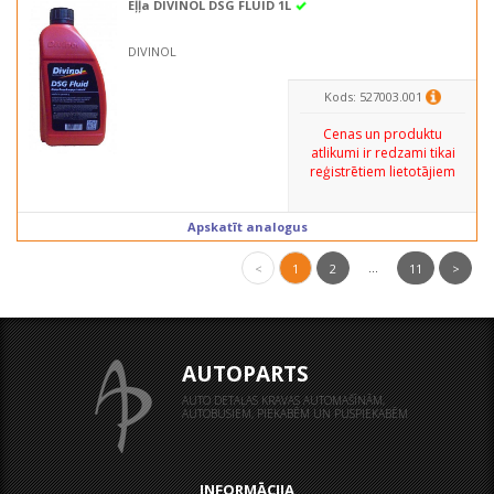
Eļļa DIVINOL DSG FLUID 1L
DIVINOL
Kods: 527003.001
Cenas un produktu
atlikumi ir redzami tikai
reģistrētiem lietotājiem
Apskatīt analogus
...
<
1
2
11
>
AUTOPARTS
AUTO DETAĻAS KRAVAS AUTOMAŠĪNĀM,
AUTOBUSIEM, PIEKABĒM UN PUSPIEKABĒM
INFORMĀCIJA