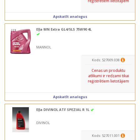
reģistrētiem lietotājiem
Apskatīt analogus
Eļļa MN Extra GL4/5LS 75W90 4L
MANNOL
Kods: 527009.038
Cenas un produktu
atlikumi ir redzami tikai
reģistrētiem lietotājiem
Apskatīt analogus
Eļļa DIVINOL ATF SPEZIAL R 1L
DIVINOL
Kods: 527011.001