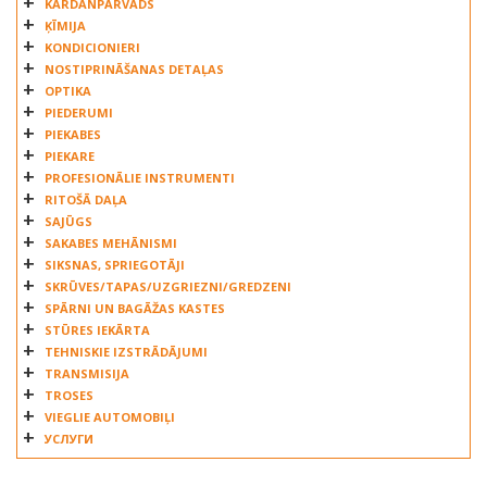
KARDĀNPĀRVADS
ĶĪMIJA
KONDICIONIERI
NOSTIPRINĀŠANAS DETAĻAS
OPTIKA
PIEDERUMI
PIEKABES
PIEKARE
PROFESIONĀLIE INSTRUMENTI
RITOŠĀ DAĻA
SAJŪGS
SAKABES MEHĀNISMI
SIKSNAS, SPRIEGOTĀJI
SKRŪVES/TAPAS/UZGRIEZNI/GREDZENI
SPĀRNI UN BAGĀŽAS KASTES
STŪRES IEKĀRTA
TEHNISKIE IZSTRĀDĀJUMI
TRANSMISIJA
TROSES
VIEGLIE AUTOMOBIĻI
УСЛУГИ