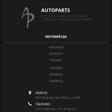
AUTOPARTS
AUTO DETAĻAS KRAVAS AUTOMAŠĪNĀM,
AUTOBUSIEM, PIEKABĒM UN PUSPIEKABĒM
INFORMĀCIJA
PAR MUMS
KONTAKTI
PIEGĀDE
PARTNERI
APMAKSA
VAKANCES
ADRESE:
NĪCGALES IELA 53C, RĪGA, LV-1035
TĀLRUNIS:
+371 29493 262, +371 29156 127