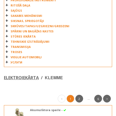
PROFESIONĀLIE INSTRUMENTI
RITOŠĀ DAĻA
SAJŪGS
SAKABES MEHĀNISMI
SIKSNAS, SPRIEGOTĀJI
SKRŪVES/TAPAS/UZGRIEZNI/GREDZENI
SPĀRNI UN BAGĀŽAS KASTES
STŪRES IEKĀRTA
TEHNISKIE IZSTRĀDĀJUMI
TRANSMISIJA
TROSES
VIEGLIE AUTOMOBIĻI
УСЛУГИ
KLEMME
ELEKTROIEKĀRTA
/
...
<
1
2
6
>
Akumulātora spaile -