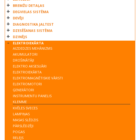
BREMŽU DETAĻAS
DEGVIELAS SISTĒMA
DEVĒJI
DIAGNOSTIKA JALTEST
DZESĒŠANAS SISTĒMA
DZINĒJS
ELEKTROIEKĀRTA
AIZDEDZES MEHĀNIZMS
AKUMULATORI
DROŠINĀTĀJI
ELEKTRO AKSESUĀRI
ELEKTROIEKĀRTA
ELEKTROMAGNĒTISKIE VĀRSTI
ELEKTROMOTORI
ĢENERĀTORI
INSTRUMENTU PANELIS
KLEMME
KVĒLES SVECES
LAMPIŅAS
MASAS SLĒDZIS
PĀRSLĒDZĒJI
POGAS
RELEJS