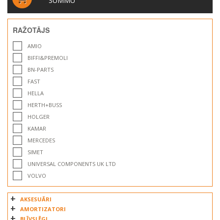
SUMMU
RAŽOTĀJS
AMIO
BIFFI&PREMOLI
BN-PARTS
FAST
HELLA
HERTH+BUSS
HOLGER
KAMAR
MERCEDES
SIMET
UNIVERSAL COMPONENTS UK LTD
VOLVO
WEIDMULLER
AKSESUĀRI
AMORTIZATORI
BLĪVSLĒGI