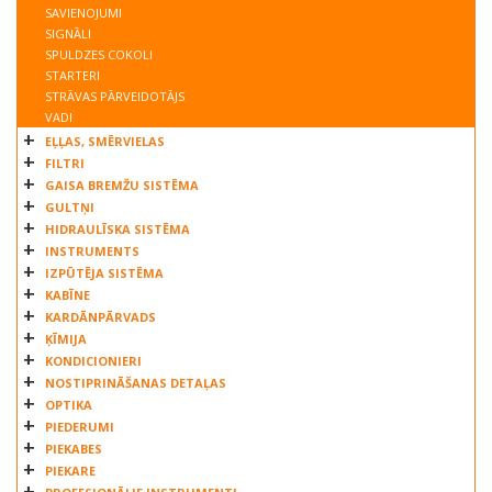
SAVIENOJUMI
SIGNĀLI
SPULDZES COKOLI
STARTERI
STRĀVAS PĀRVEIDOTĀJS
VADI
EĻĻAS, SMĒRVIELAS
FILTRI
GAISA BREMŽU SISTĒMA
GULTŅI
HIDRAULĪSKA SISTĒMA
INSTRUMENTS
IZPŪTĒJA SISTĒMA
KABĪNE
KARDĀNPĀRVADS
ĶĪMIJA
KONDICIONIERI
NOSTIPRINĀŠANAS DETAĻAS
OPTIKA
PIEDERUMI
PIEKABES
PIEKARE