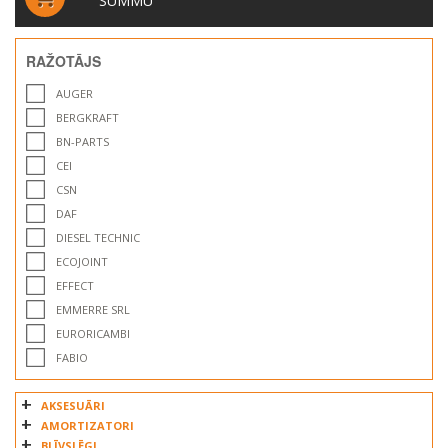
SUMMU
RAŽOTĀJS
AUGER
BERGKRAFT
BN-PARTS
CEI
CSN
DAF
DIESEL TECHNIC
ECOJOINT
EFFECT
EMMERRE SRL
EURORICAMBI
FABIO
FAST
AKSESUĀRI
FEBI
AMORTIZATORI
FRENOTRUCK
BLĪVSLĒGI