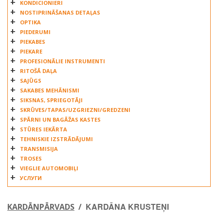
KONDICIONIERI
TRUCKTEC
NOSTIPRINĀŠANAS DETAĻAS
UYGUR OTOMOTIV
OPTIKA
VECTOR
PIEDERUMI
PIEKABES
WICHMANN
PIEKARE
WINKLER
PROFESIONĀLIE INSTRUMENTI
ZKL
RITOŠĀ DAĻA
SAJŪGS
SAKABES MEHĀNISMI
SIKSNAS, SPRIEGOTĀJI
SKRŪVES/TAPAS/UZGRIEZNI/GREDZENI
SPĀRNI UN BAGĀŽAS KASTES
STŪRES IEKĀRTA
TEHNISKIE IZSTRĀDĀJUMI
TRANSMISIJA
TROSES
VIEGLIE AUTOMOBIĻI
УСЛУГИ
KARDĀNA KRUSTEŅI
KARDĀNPĀRVADS
/