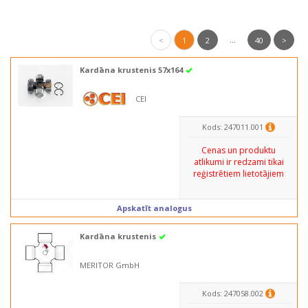
...
<
1
2
40
>
Kardāna krustenis 57x164
CEI
Kods: 247011.001
Cenas un produktu
atlikumi ir redzami tikai
reģistrētiem lietotājiem
Apskatīt analogus
Kardāna krustenis
MERITOR GmbH
Kods: 247058.002