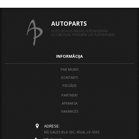
AUTOPARTS
AUTO DETAĻAS KRAVAS AUTOMAŠĪNĀM,
AUTOBUSIEM, PIEKABĒM UN PUSPIEKABĒM
INFORMĀCIJA
PAR MUMS
KONTAKTI
PIEGĀDE
PARTNERI
APMAKSA
VAKANCES
ADRESE:
NĪCGALES IELA 53C, RĪGA, LV-1035