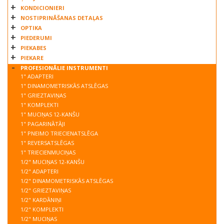
KONDICIONIERI
NOSTIPRINĀŠANAS DETAĻAS
OPTIKA
PIEDERUMI
PIEKABES
PIEKARE
PROFESIONĀLIE INSTRUMENTI
1" ADAPTERI
1" DINAMOMETRISKĀS ATSLĒGAS
1" GRIEZTAVIŅAS
1" KOMPLEKTI
1" MUCIŅAS 12-KANŠU
1" PAGARINĀTĀJI
1" PNEIMO TRIECIENATSLĒGA
1" REVERSATSLĒGAS
1" TRIECIENMUCIŅAS
1/2" MUCIŅAS 12-KANŠU
1/2" ADAPTERI
1/2" DINAMOMETRISKĀS ATSLĒGAS
1/2" GRIEZTAVIŅAS
1/2" KARDĀNIŅI
1/2" KOMPLEKTI
1/2" MUCIŅAS