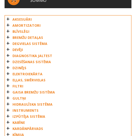
SUMMU
AKSESUĀRI
AMORTIZATORI
BLĪVSLĒGI
BREMŽU DETAĻAS
DEGVIELAS SISTĒMA
DEVĒJI
DIAGNOSTIKA JALTEST
DZESĒŠANAS SISTĒMA
DZINĒJS
ELEKTROIEKĀRTA
EĻĻAS, SMĒRVIELAS
FILTRI
GAISA BREMŽU SISTĒMA
GULTŅI
HIDRAULĪSKA SISTĒMA
INSTRUMENTS
IZPŪTĒJA SISTĒMA
KABĪNE
KARDĀNPĀRVADS
ĶĪMIJA