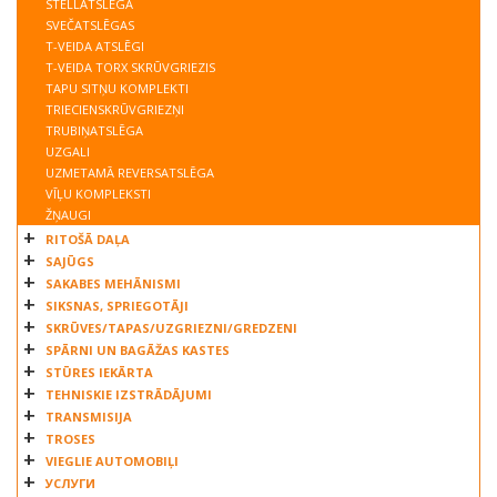
STELLATSLĒGA
SVEČATSLĒGAS
T-VEIDA ATSLĒGI
T-VEIDA TORX SKRŪVGRIEZIS
TAPU SITŅU KOMPLEKTI
TRIECIENSKRŪVGRIEZŅI
TRUBIŅATSLĒGA
UZGALI
UZMETAMĀ REVERSATSLĒGA
VĪĻU KOMPLEKSTI
ŽŅAUGI
RITOŠĀ DAĻA
SAJŪGS
SAKABES MEHĀNISMI
SIKSNAS, SPRIEGOTĀJI
SKRŪVES/TAPAS/UZGRIEZNI/GREDZENI
SPĀRNI UN BAGĀŽAS KASTES
STŪRES IEKĀRTA
TEHNISKIE IZSTRĀDĀJUMI
TRANSMISIJA
TROSES
VIEGLIE AUTOMOBIĻI
УСЛУГИ