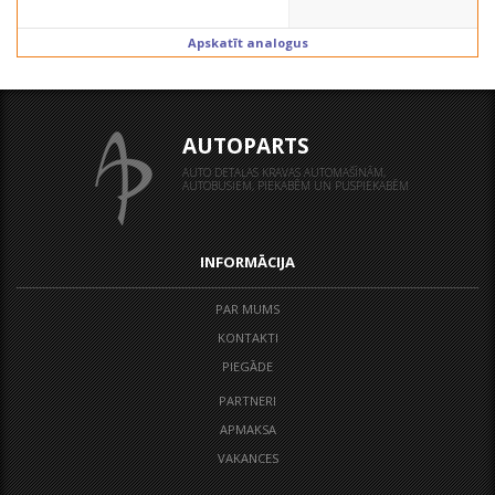
Apskatīt analogus
AUTOPARTS
AUTO DETAĻAS KRAVAS AUTOMAŠĪNĀM,
AUTOBUSIEM, PIEKABĒM UN PUSPIEKABĒM
INFORMĀCIJA
PAR MUMS
KONTAKTI
PIEGĀDE
PARTNERI
APMAKSA
VAKANCES