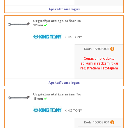
Apskatīt analogus
Uzgriežņu atslēga ar šarnīru
12mm
KING TONY
Kods: 156005.001
Cenas un produktu
atlikumi ir redzami tikai
reģistrētiem lietotājiem
Apskatīt analogus
Uzgriežņu atslēga ar šarnīru
15mm
KING TONY
Kods: 156008.001