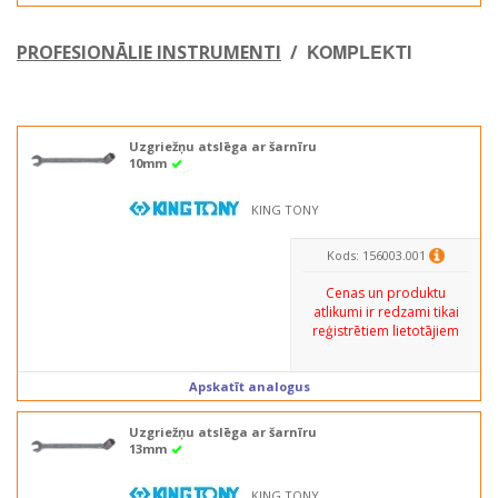
KOMPLEKTI
PROFESIONĀLIE INSTRUMENTI
/
Uzgriežņu atslēga ar šarnīru
10mm
KING TONY
Kods: 156003.001
Cenas un produktu
atlikumi ir redzami tikai
reģistrētiem lietotājiem
Apskatīt analogus
Uzgriežņu atslēga ar šarnīru
13mm
KING TONY